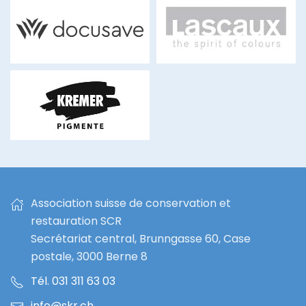
docusave.ch
lascaux.ch
kremer-
pigmente.com
Association suisse de conservation et
restauration SCR
Secrétariat central, Brunngasse 60, Case
postale, 3000 Berne 8
Tél. 031 311 63 03
info@skr.ch