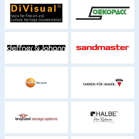
divisual.com
oekopack.ch
sandmaster-
deffner-johann.de
technology.com
testo.com
keim.com
bruynzeel.ch
halbe-rahmen.de